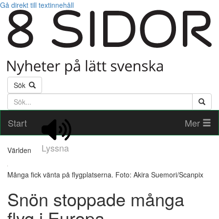
Gå direkt till textinnehåll
Sök
Söktext
Start
Mer
Lyssna
Världen
Många fick vänta på flygplatserna. Foto: Akira Suemori/Scanpix
Snön stoppade många
flyg i Europa