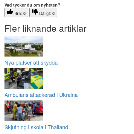
Vad tycker du om nyheten?
Bra:
0
Dåligt:
0
Fler liknande artiklar
Nya platser att skydda
Ambulans attackerad i Ukraina
Skjutning i skola i Thailand