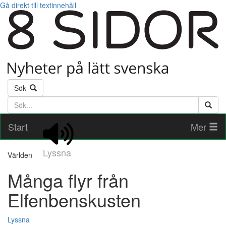
Gå direkt till textinnehåll
Sök
Söktext
Start
Mer
Lyssna
Världen
Många flyr från
Elfenbenskusten
Lyssna