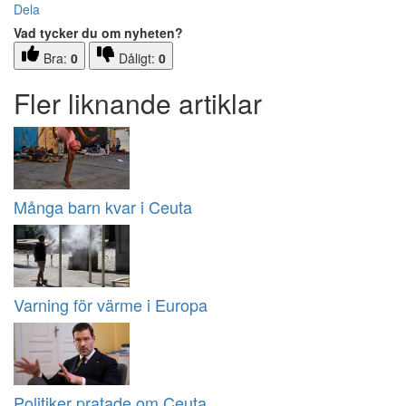
Dela
Vad tycker du om nyheten?
Bra:
0
Dåligt:
0
Fler liknande artiklar
Många barn kvar i Ceuta
Varning för värme i Europa
Politiker pratade om Ceuta