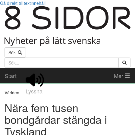
Gå direkt till textinnehåll
Sök
Söktext
Start
Mer
Lyssna
Världen
Nära fem tusen
bondgårdar stängda i
Tyskland