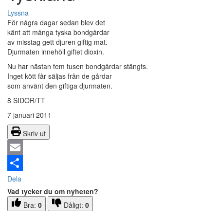
Lyssna
För några dagar sedan blev det
känt att många tyska bondgårdar
av misstag gett djuren giftig mat.
Djurmaten innehöll giftet dioxin.
Nu har nästan fem tusen bondgårdar stängts.
Inget kött får säljas från de gårdar
som använt den giftiga djurmaten.
8 SIDOR/TT
7 januari 2011
Skriv ut
Email
Dela
Vad tycker du om nyheten?
Bra:
0
Dåligt:
0