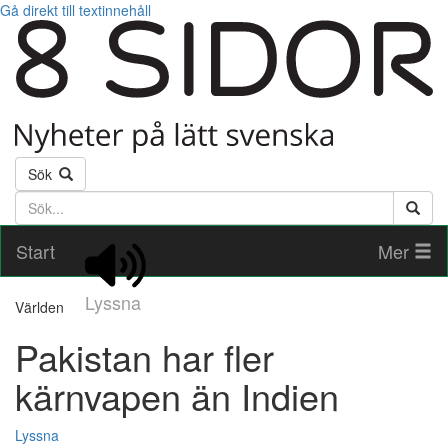
Gå direkt till textinnehåll
Sök
Söktext
Start
Mer
Lyssna
Världen
Pakistan har fler
kärnvapen än Indien
Lyssna