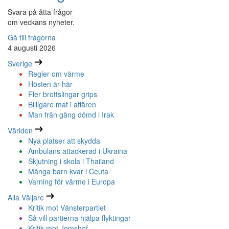
Svara på åtta frågor
om veckans nyheter.
Gå till frågorna
4 augusti 2026
Sverige
Regler om värme
Hösten är här
Fler brottslingar grips
Billigare mat i affären
Man från gäng dömd i Irak
Världen
Nya platser att skydda
Ambulans attackerad i Ukraina
Skjutning i skola i Thailand
Många barn kvar i Ceuta
Varning för värme i Europa
Alla Väljare
Kritik mot Vänsterpartiet
Så vill partierna hjälpa flyktingar
Kritik mot Jomshof