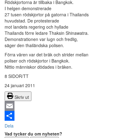
Rödskjortorna är tillbaka i Bangkok.
I helgen demonstrerade
27 tusen rödskjortor på gatorna i Thailands
huvudstad. De protesterade
mot landets regering och hyllade
Thailands förre ledare Thaksin Shinawatra.
Demonstrationen var lugn och fredlig,
säger den thailändska polisen.
Förra våren var det bråk och strider mellan
poliser och rödskjortor i Bangkok.
Nittio människor dödades i bråken.
8 SIDOR/TT
24 januari 2011
Skriv ut
Email
Dela
Vad tycker du om nyheten?