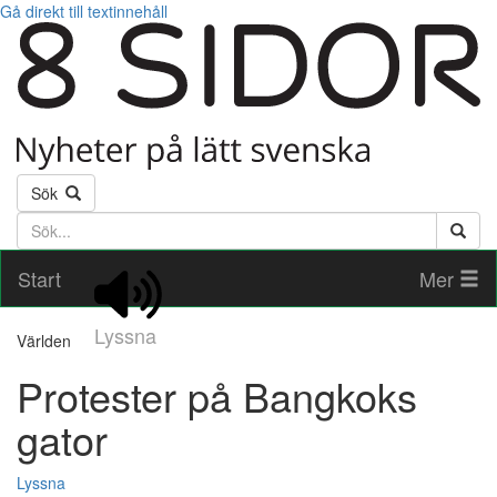
Gå direkt till textinnehåll
Sök
Söktext
Start
Mer
Lyssna
Världen
Protester på Bangkoks
gator
Lyssna