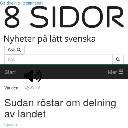
Gå direkt till textinnehåll
Sök
Söktext
Start
Mer
Lyssna
Världen
Sudan röstar om delning
av landet
Lyssna