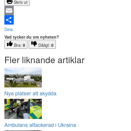
Skriv ut
Email
Dela
Vad tycker du om nyheten?
Bra:
0
Dåligt:
0
Fler liknande artiklar
Nya platser att skydda
Ambulans attackerad i Ukraina