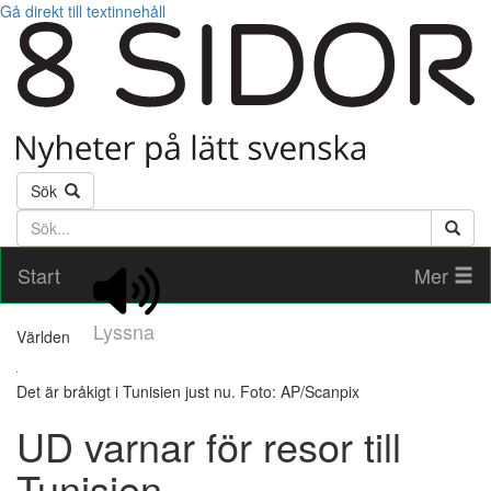
Gå direkt till textinnehåll
Sök
Söktext
Start
Mer
Lyssna
Världen
Det är bråkigt i Tunisien just nu. Foto: AP/Scanpix
UD varnar för resor till
Tunisien