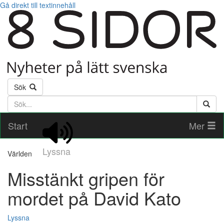
Gå direkt till textinnehåll
Sök
Söktext
Start
Mer
Lyssna
Världen
Misstänkt gripen för
mordet på David Kato
Lyssna