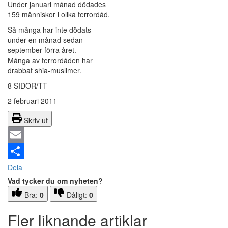
Under januari månad dödades
159 människor i olika terrordåd.
Så många har inte dödats
under en månad sedan
september förra året.
Många av terrordåden har
drabbat shia-muslimer.
8 SIDOR/TT
2 februari 2011
Skriv ut
Email
Dela
Vad tycker du om nyheten?
Bra:
0
Dåligt:
0
Fler liknande artiklar