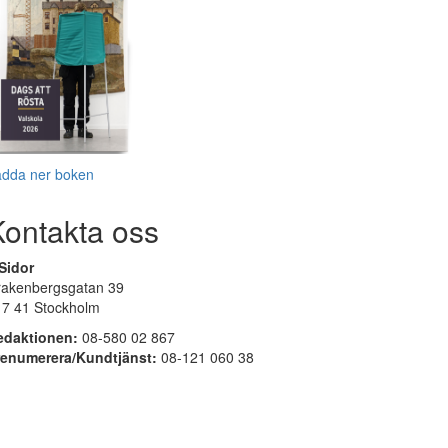
adda ner boken
Kontakta oss
Sidor
rakenbergsgatan 39
17 41 Stockholm
edaktionen:
08-580 02 867
renumerera/Kundtjänst:
08-121 060 38