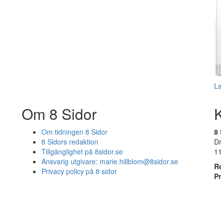
L
Om 8 Sidor
Om tidningen 8 Sidor
8 
8 Sidors redaktion
D
Tillgänglighet på 8sidor.se
1
Ansvarig utgivare:
marie.hillblom@8sidor.se
R
Privacy policy på 8 sidor
P