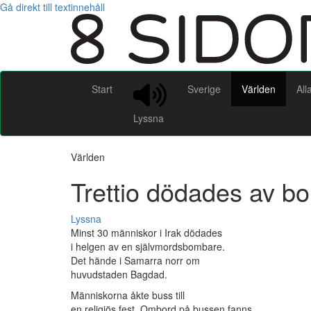
Gå direkt till textinnehåll
Start
Sverige
Världen
All
Lyssna
Världen
Trettio dödades av bo
Lyssna
Minst 30 människor i Irak dödades
i helgen av en självmordsbombare.
Det hände i Samarra norr om
huvudstaden Bagdad.
Människorna åkte buss till
en religiös fest. Ombord på bussen fanns