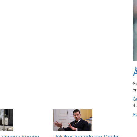
Å
Sv
om
Gå
4 
Sv
r värme i Europa
Politiker pratade om Ceuta