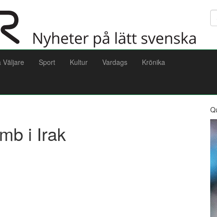
Sö
a Väljare
Sport
Kultur
Vardags
Krönika
Q
mb i Irak