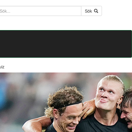
ktext
Sök
uiz