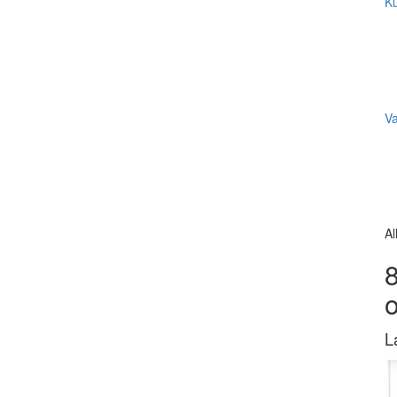
Ku
V
Al
8
L