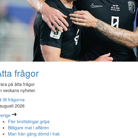
tta frågor
ara på åtta frågor
 veckans nyheter.
 till frågorna
augusti 2026
erige
Fler brottslingar grips
Billigare mat i affären
Man från gäng dömd i Irak