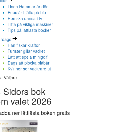
ltur
Linda Hammar är död
Populär hjälte på bio
Hon ska dansa i tv
Titta på viktiga maskiner
Tips på lättlästa böcker
ardags
Han fiskar kräftor
Turister gillar vädret
Lätt att spela minigolf
Dags att plocka blåbär
Kvinnor ser vackrare ut
la Väljare
 Sidors bok
om valet 2026
adda ner lättlästa boken gratis