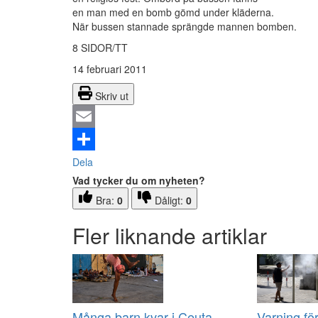
en man med en bomb gömd under kläderna.
När bussen stannade sprängde mannen bomben.
8 SIDOR/TT
14 februari 2011
Skriv ut
Email
Dela
Vad tycker du om nyheten?
Bra:
0
Dåligt:
0
Fler liknande artiklar
Många barn kvar i Ceuta
Varning fö