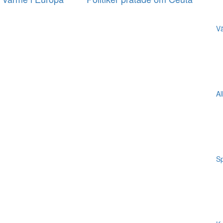
Vä
Al
Sp