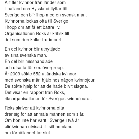
Allt fler kvinnor från länder som
Thailand och Ryssland flyttar till
Sverige och blir ihop med en svensk man.
Kvinnorna lockas ofta till Sverige
i hopp om att få ett bättre liv.
Organisationen Roks är kritisk till
det som den kallar fru-import.
En del kvinnor blir utnyttjade
av sina svenska män.
En del blir misshandlade
och utsatta för sex-övergrepp.
År 2009 sökte 552 utländska kvinnor
med svenska män hjälp hos någon kvinnojour.
De sökte hjälp för att de hade blivit slagna.
Det visar en rapport från Roks,
riksorganisationen för Sveriges kvinnojourer.
Roks skriver att kvinnorna ofta
drar sig för att anmäla männen som slår.
Om hon inte har varit i Sverige i två år
blir kvinnan utvisad till sitt hemland
om förhållandet tar slut.