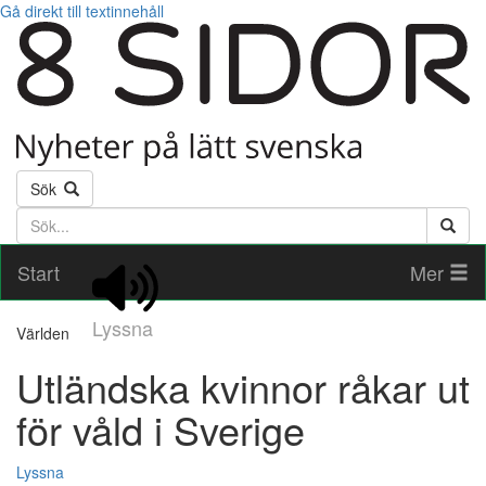
Gå direkt till textinnehåll
Sök
Söktext
Start
Mer
Lyssna
Världen
Utländska kvinnor råkar ut
för våld i Sverige
Lyssna