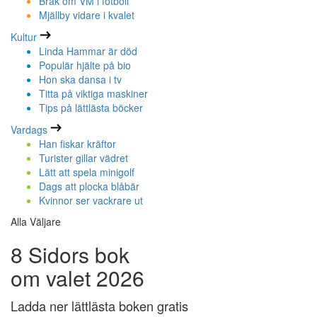
Bråk om VM i fotboll
Mjällby vidare i kvalet
Kultur
Linda Hammar är död
Populär hjälte på bio
Hon ska dansa i tv
Titta på viktiga maskiner
Tips på lättlästa böcker
Vardags
Han fiskar kräftor
Turister gillar vädret
Lätt att spela minigolf
Dags att plocka blåbär
Kvinnor ser vackrare ut
Alla Väljare
8 Sidors bok
om valet 2026
Ladda ner lättlästa boken gratis