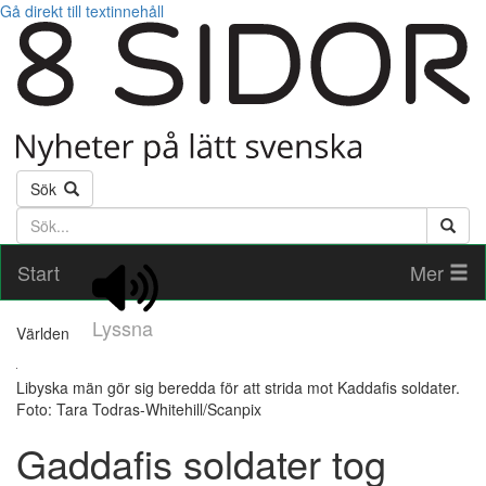
Gå direkt till textinnehåll
Sök
Söktext
Start
Mer
Lyssna
Världen
Libyska män gör sig beredda för att strida mot Kaddafis soldater.
Foto: Tara Todras-Whitehill/Scanpix
Gaddafis soldater tog