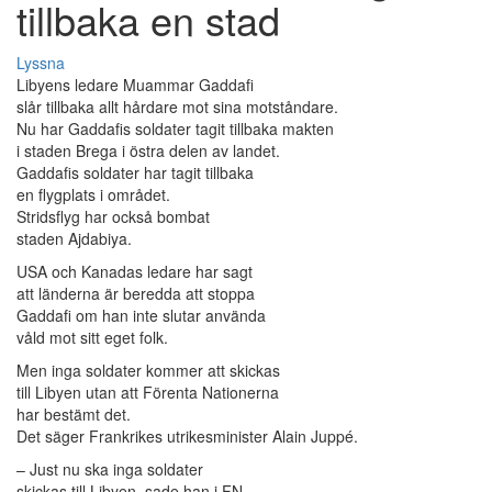
tillbaka en stad
Lyssna
Libyens ledare Muammar Gaddafi
slår tillbaka allt hårdare mot sina motståndare.
Nu har Gaddafis soldater tagit tillbaka makten
i staden Brega i östra delen av landet.
Gaddafis soldater har tagit tillbaka
en flygplats i området.
Stridsflyg har också bombat
staden Ajdabiya.
USA och Kanadas ledare har sagt
att länderna är beredda att stoppa
Gaddafi om han inte slutar använda
våld mot sitt eget folk.
Men inga soldater kommer att skickas
till Libyen utan att Förenta Nationerna
har bestämt det.
Det säger Frankrikes utrikesminister Alain Juppé.
– Just nu ska inga soldater
skickas till Libyen, sade han i FN.