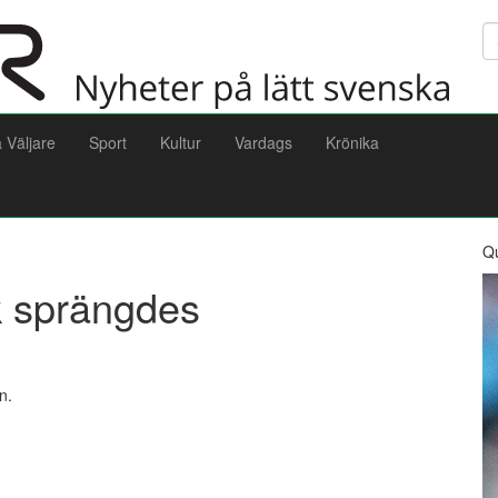
Sö
a Väljare
Sport
Kultur
Vardags
Krönika
Q
k sprängdes
n.