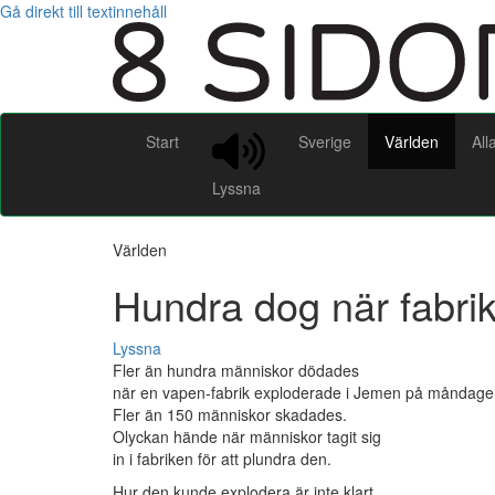
Gå direkt till textinnehåll
Start
Sverige
Världen
All
Lyssna
Världen
Hundra dog när fabri
Lyssna
Fler än hundra människor dödades
när en vapen-fabrik exploderade i Jemen på måndage
Fler än 150 människor skadades.
Olyckan hände när människor tagit sig
in i fabriken för att plundra den.
Hur den kunde explodera är inte klart.