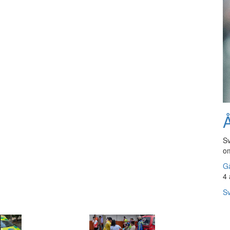
Å
Sv
om
Gå
4 
Sv