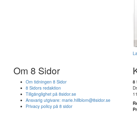
L
Om 8 Sidor
Om tidningen 8 Sidor
8 
8 Sidors redaktion
D
Tillgänglighet på 8sidor.se
1
Ansvarig utgivare:
marie.hillblom@8sidor.se
R
Privacy policy på 8 sidor
P