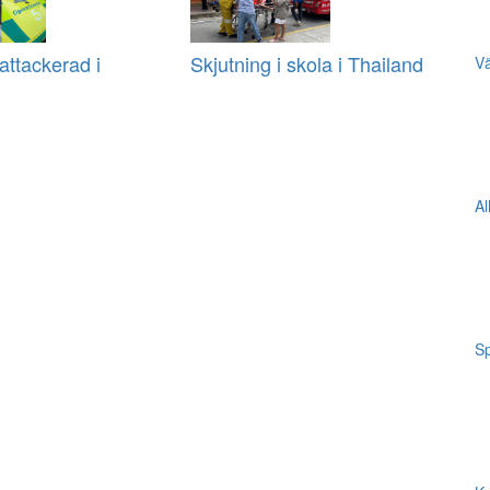
ttackerad i
Skjutning i skola i Thailand
Vä
Al
Sp