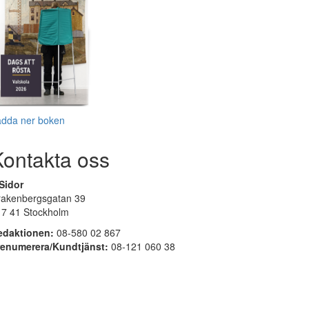
adda ner boken
Kontakta oss
Sidor
rakenbergsgatan 39
17 41 Stockholm
edaktionen:
08-580 02 867
renumerera/Kundtjänst:
08-121 060 38