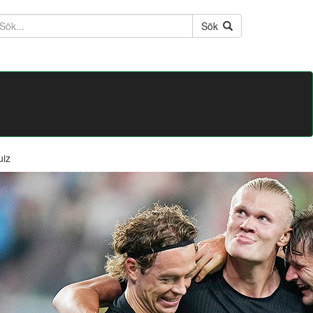
ktext
Sök
uiz