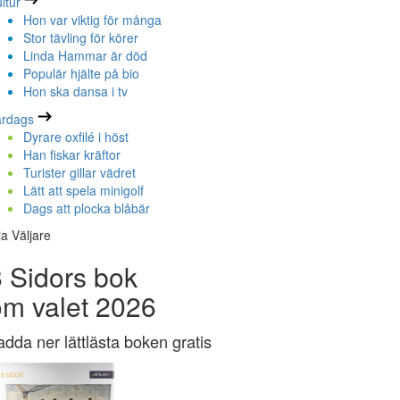
ltur
Hon var viktig för många
Stor tävling för körer
Linda Hammar är död
Populär hjälte på bio
Hon ska dansa i tv
ardags
Dyrare oxfilé i höst
Han fiskar kräftor
Turister gillar vädret
Lätt att spela minigolf
Dags att plocka blåbär
la Väljare
 Sidors bok
om valet 2026
adda ner lättlästa boken gratis