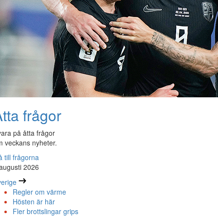
tta frågor
ara på åtta frågor
 veckans nyheter.
 till frågorna
augusti 2026
erige
Regler om värme
Hösten är här
Fler brottslingar grips