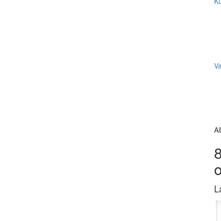
Ku
V
Al
8
L