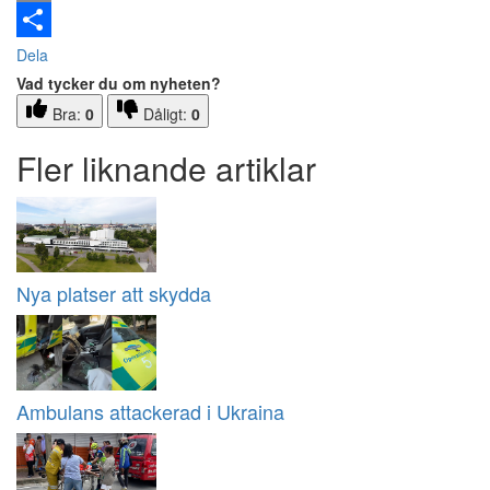
Email
Dela
Vad tycker du om nyheten?
Bra:
0
Dåligt:
0
Fler liknande artiklar
Nya platser att skydda
Ambulans attackerad i Ukraina