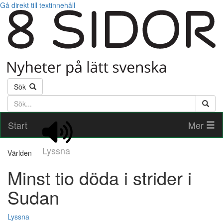
Gå direkt till textinnehåll
Sök
Söktext
Start
Mer
Lyssna
Världen
Minst tio döda i strider i
Sudan
Lyssna