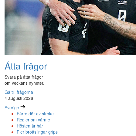
Åtta frågor
Svara på åtta frågor
om veckans nyheter.
Gå till frågorna
4 augusti 2026
Sverige
Färre dör av stroke
Regler om värme
Hösten är här
Fler brottslingar grips