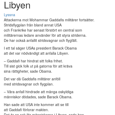
Libyen
Lyssna
Attackerna mot Mohammar Gaddafis militärer fortsätter.
Stridsflygplan från bland annat USA
och Frankrike har senast förstört en central som
militärernas ledare använder för att styra striderna.
De har också anfallit stridsvagnar och flygfält.
I ett tal säger USAs president Barack Obama
att det var nödvändigt att anfalla Libyen.
– Gaddafi har hindrat sitt folks frihet.
Till sist gick folk ut på gatorna för att kräva
sina rättigheter, sade Obama.
Det var då Gaddafis militärer anföll
med stridsvagnar och flygplan.
– Våra anfall hindrade att många oskyldiga
människor dödades, sade Barack Obama.
Han sade att USA inte kommer att se till
att Gaddafi förlorar makten.
Det är en sak för människorna i Libyen, sade han.