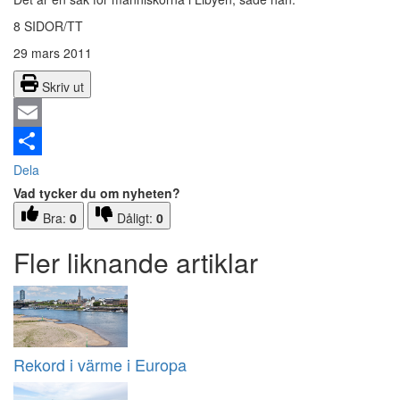
8 SIDOR/TT
29 mars 2011
Skriv ut
Email
Dela
Vad tycker du om nyheten?
Bra:
0
Dåligt:
0
Fler liknande artiklar
Rekord i värme i Europa