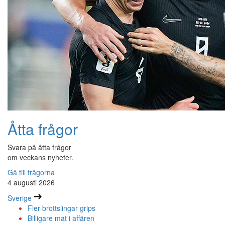
Åtta frågor
Svara på åtta frågor
om veckans nyheter.
Gå till frågorna
4 augusti 2026
Sverige
Fler brottslingar grips
Billigare mat i affären