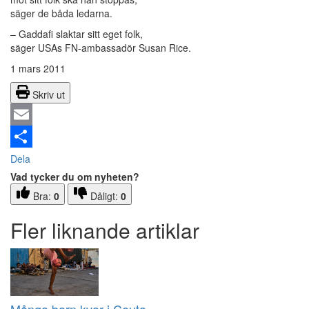
säger de båda ledarna.
– Gaddafi slaktar sitt eget folk,
säger USAs FN-ambassadör Susan Rice.
1 mars 2011
Skriv ut
Email
Dela
Vad tycker du om nyheten?
Bra:
0
Dåligt:
0
Fler liknande artiklar