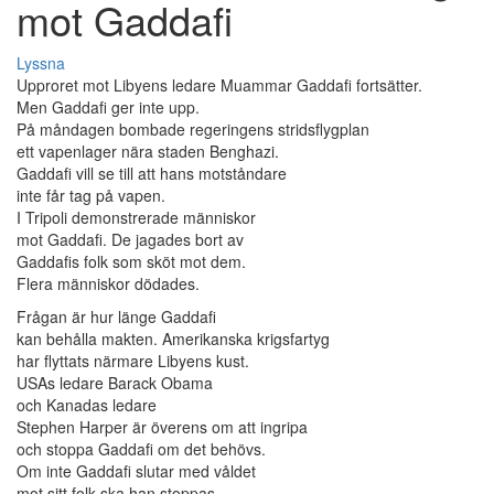
mot Gaddafi
Lyssna
Upproret mot Libyens ledare Muammar Gaddafi fortsätter.
Men Gaddafi ger inte upp.
På måndagen bombade regeringens stridsflygplan
ett vapenlager nära staden Benghazi.
Gaddafi vill se till att hans motståndare
inte får tag på vapen.
I Tripoli demonstrerade människor
mot Gaddafi. De jagades bort av
Gaddafis folk som sköt mot dem.
Flera människor dödades.
Frågan är hur länge Gaddafi
kan behålla makten. Amerikanska krigsfartyg
har flyttats närmare Libyens kust.
USAs ledare Barack Obama
och Kanadas ledare
Stephen Harper är överens om att ingripa
och stoppa Gaddafi om det behövs.
Om inte Gaddafi slutar med våldet
mot sitt folk ska han stoppas,