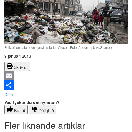
Folk på en gata i den syriska staden Aleppo. Foto: Andoni Lubaki/Scanpix.
9 januari 2013
Skriv ut
Email
Dela
Vad tycker du om nyheten?
Bra:
0
Dåligt:
0
Fler liknande artiklar