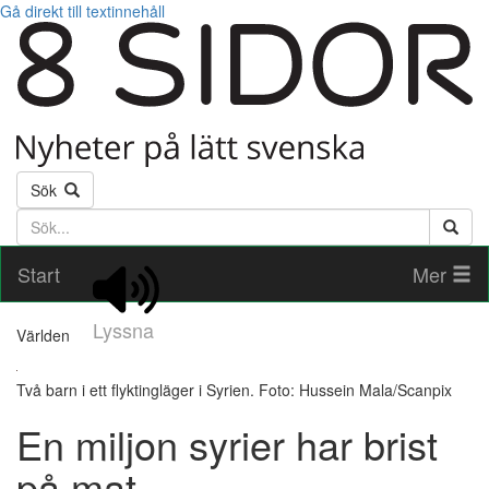
Gå direkt till textinnehåll
Sök
Söktext
Start
Mer
Lyssna
Världen
Två barn i ett flyktingläger i Syrien. Foto: Hussein Mala/Scanpix
En miljon syrier har brist
på mat