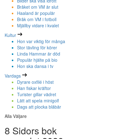
Bilder ska visa idrott
Bråket om VM är slut
Haaland är populär
Bråk om VM i fotboll
Mjällby vidare i kvalet
Kultur
Hon var viktig för många
Stor tävling för körer
Linda Hammar är död
Populär hjälte på bio
Hon ska dansa i tv
Vardags
Dyrare oxfilé i höst
Han fiskar kräftor
Turister gillar vädret
Lätt att spela minigolf
Dags att plocka blåbär
Alla Väljare
8 Sidors bok