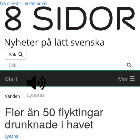
Gå direkt till textinnehåll
Sök
Söktext
Start
Mer
Lyssna
Världen
Fler än 50 flyktingar
drunknade i havet
Lyssna