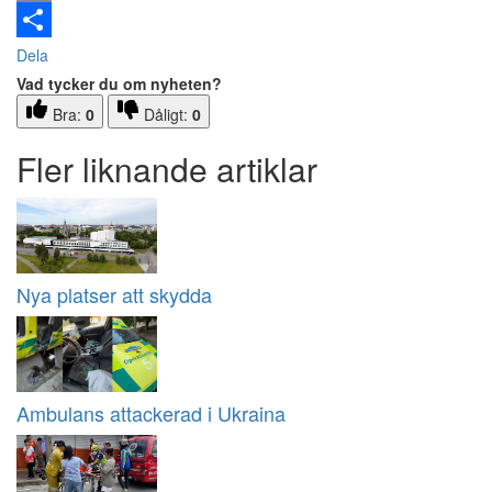
Email
Dela
Vad tycker du om nyheten?
Bra:
0
Dåligt:
0
Fler liknande artiklar
Nya platser att skydda
Ambulans attackerad i Ukraina