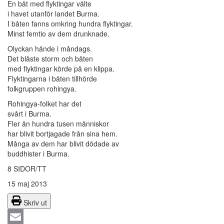
En båt med flyktingar välte
i havet utanför landet Burma.
I båten fanns omkring hundra flyktingar.
Minst femtio av dem drunknade.
Olyckan hände i måndags.
Det blåste storm och båten
med flyktingar körde på en klippa.
Flyktingarna i båten tillhörde
folkgruppen rohingya.
Rohingya-folket har det
svårt i Burma.
Fler än hundra tusen människor
har blivit bortjagade från sina hem.
Många av dem har blivit dödade av
buddhister i Burma.
8 SIDOR/TT
15 maj 2013
Skriv ut