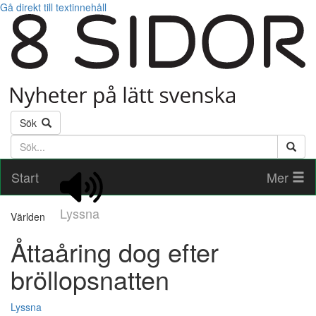
Gå direkt till textinnehåll
Sök
Söktext
Start
Mer
Lyssna
Världen
Åttaåring dog efter
bröllopsnatten
Lyssna