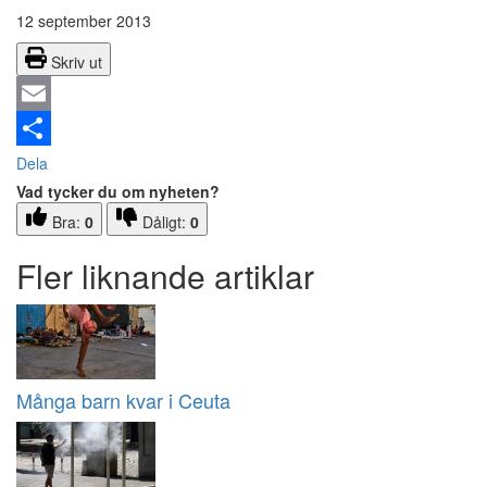
12 september 2013
Skriv ut
Email
Dela
Vad tycker du om nyheten?
Bra:
0
Dåligt:
0
Fler liknande artiklar
Många barn kvar i Ceuta