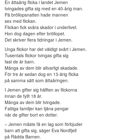
En åttaårig flicka i landet Jemen
tvingades gifta sig med en 40-årig man.
På bröllopsnatten hade mannen
sex med flickan.
Flickan fick svåra skador i underlivet.
Hon dog dagen efter bröllopet.
Det skriver flera tidningar i Jemen.
Unga flickor har det väldigt svårt i Jemen.
Tusentals flickor tvingas gifta sig
fast de är barn.
Många av dem blir allvarligt skadade.
För tre år sedan dog en 13-årig flicka
på samma sätt som åttaåringen.
I Jemen gifter sig hälften av flickorna
innan de fyllt 18 år.
Många av dem blir tvingade.
Fattiga familjer kan tjäna pengar
när de gifter bort en dotter.
– Jemen måste få en lag som förbjuder
barn att gifta sig, säger Eva Nordfjell
på Rädda Barnen.