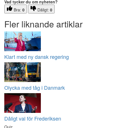
Vad tycker du om nyheten?
Bra:
0
Dåligt:
0
Fler liknande artiklar
Klart med ny dansk regering
Olycka med tåg i Danmark
Dåligt val för Frederiksen
Quiz