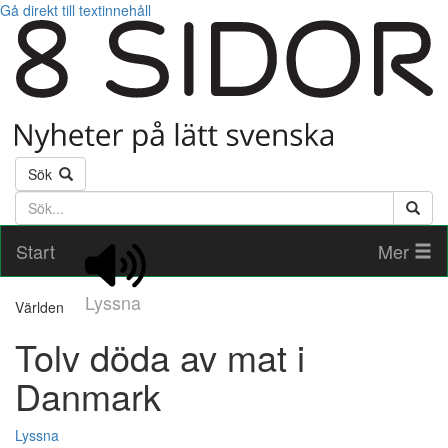
Gå direkt till textinnehåll
Sök
Söktext
Start
Mer
Lyssna
Världen
Tolv döda av mat i
Danmark
Lyssna