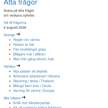
Åtta frågor
Svara på åtta frågor
om veckans nyheter.
Gå till frågorna
4 augusti 2026
Sverige
Regler om värme
Hösten är här
Fler brottslingar grips
Billigare mat i affären
Man från gäng dömd i Irak
Världen
Nya platser att skydda
Ambulans attackerad i Ukraina
Skjutning i skola i Thailand
Många barn kvar i Ceuta
Varning för värme i Europa
Alla Väljare
Kritik mot Vänsterpartiet
Så vill partierna hjälpa flyktingar