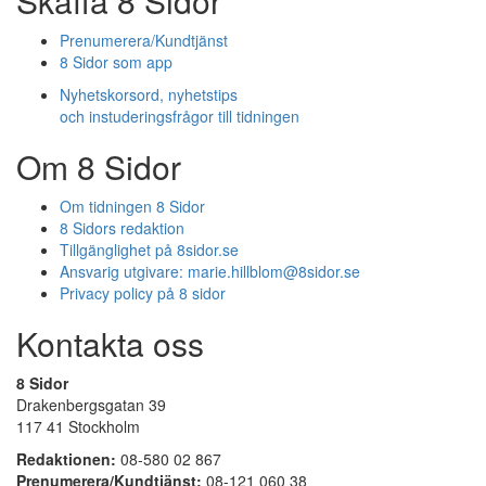
Skaffa 8 Sidor
Prenumerera/Kundtjänst
8 Sidor som app
Nyhetskorsord, nyhetstips
och instuderingsfrågor till tidningen
Om 8 Sidor
Om tidningen 8 Sidor
8 Sidors redaktion
Tillgänglighet på 8sidor.se
Ansvarig utgivare:
marie.hillblom@8sidor.se
Privacy policy på 8 sidor
Kontakta oss
8 Sidor
Drakenbergsgatan 39
117 41 Stockholm
Redaktionen:
08-580 02 867
Prenumerera/Kundtjänst:
08-121 060 38