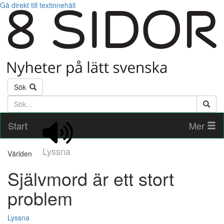
Gå direkt till textinnehåll
Sök
Söktext
Start
Mer
Lyssna
Världen
Självmord är ett stort
problem
Lyssna