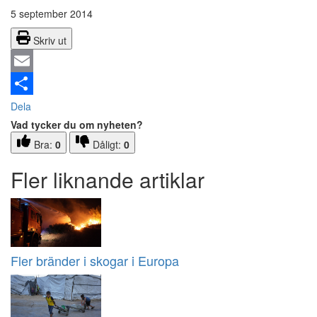
5 september 2014
Skriv ut
Email
Dela
Vad tycker du om nyheten?
Bra:
0
Dåligt:
0
Fler liknande artiklar
Fler bränder i skogar i Europa