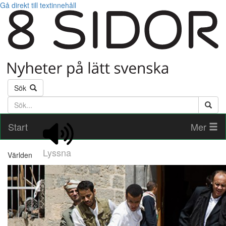
Gå direkt till textinnehåll
Sök
Söktext
Start
Mer
Lyssna
Världen