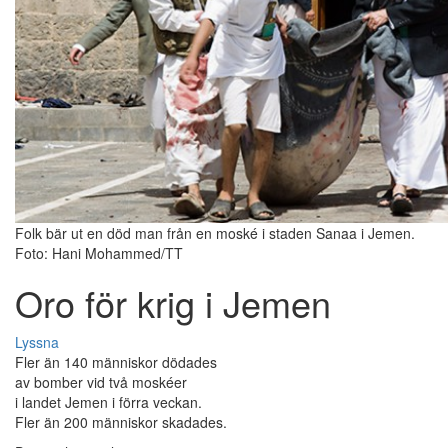
Folk bär ut en död man från en moské i staden Sanaa i Jemen.
Foto: Hani Mohammed/TT
Oro för krig i Jemen
Lyssna
Fler än 140 människor dödades
av bomber vid två moskéer
i landet Jemen i förra veckan.
Fler än 200 människor skadades.