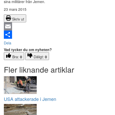
sina militärer från Jemen.
23 mars 2015
Skriv ut
Email
Dela
Vad tycker du om nyheten?
Bra:
0
Dåligt:
0
Fler liknande artiklar
USA attackerade i Jemen