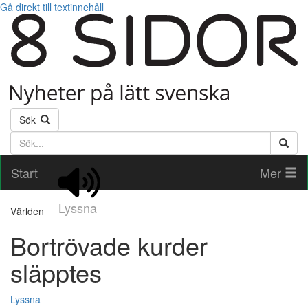
Gå direkt till textinnehåll
Sök
Söktext
Start
Mer
Lyssna
Världen
Bortrövade kurder
släpptes
Lyssna