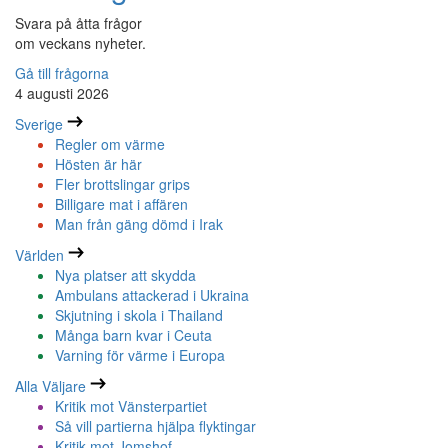
Svara på åtta frågor
om veckans nyheter.
Gå till frågorna
4 augusti 2026
Sverige
Regler om värme
Hösten är här
Fler brottslingar grips
Billigare mat i affären
Man från gäng dömd i Irak
Världen
Nya platser att skydda
Ambulans attackerad i Ukraina
Skjutning i skola i Thailand
Många barn kvar i Ceuta
Varning för värme i Europa
Alla Väljare
Kritik mot Vänsterpartiet
Så vill partierna hjälpa flyktingar
Kritik mot Jomshof