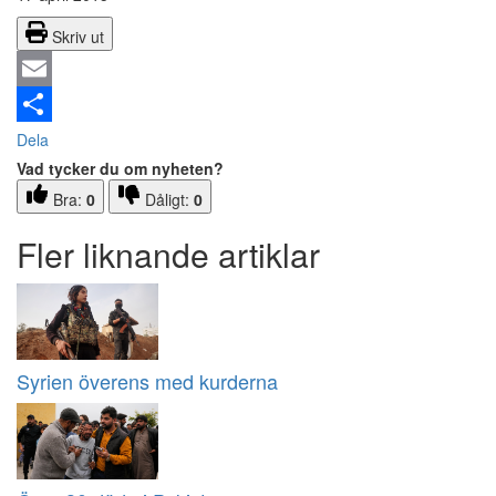
Skriv ut
Email
Dela
Vad tycker du om nyheten?
Bra:
0
Dåligt:
0
Fler liknande artiklar
Syrien överens med kurderna