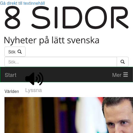
Gå direkt till textinnehåll
Sök
Söktext
Start
Mer
Lyssna
Världen