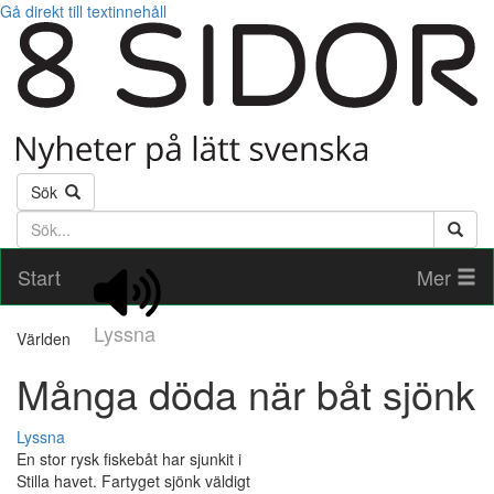
Gå direkt till textinnehåll
Sök
Söktext
Start
Mer
Lyssna
Världen
Många döda när båt sjönk
Lyssna
En stor rysk fiskebåt har sjunkit i
Stilla havet. Fartyget sjönk väldigt