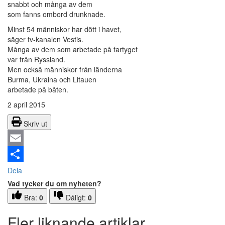
snabbt och många av dem
som fanns ombord drunknade.
Minst 54 människor har dött i havet,
säger tv-kanalen Vestis.
Många av dem som arbetade på fartyget
var från Ryssland.
Men också människor från länderna
Burma, Ukraina och Litauen
arbetade på båten.
2 april 2015
Skriv ut
Email
Dela
Vad tycker du om nyheten?
Bra:
0
Dåligt:
0
Fler liknande artiklar