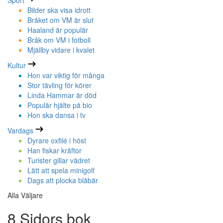
Sport
Bilder ska visa idrott
Bråket om VM är slut
Haaland är populär
Bråk om VM i fotboll
Mjällby vidare i kvalet
Kultur
Hon var viktig för många
Stor tävling för körer
Linda Hammar är död
Populär hjälte på bio
Hon ska dansa i tv
Vardags
Dyrare oxfilé i höst
Han fiskar kräftor
Turister gillar vädret
Lätt att spela minigolf
Dags att plocka blåbär
Alla Väljare
8 Sidors bok