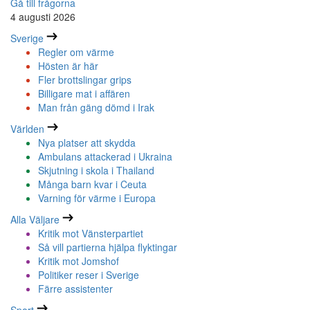
Gå till frågorna
4 augusti 2026
Sverige
Regler om värme
Hösten är här
Fler brottslingar grips
Billigare mat i affären
Man från gäng dömd i Irak
Världen
Nya platser att skydda
Ambulans attackerad i Ukraina
Skjutning i skola i Thailand
Många barn kvar i Ceuta
Varning för värme i Europa
Alla Väljare
Kritik mot Vänsterpartiet
Så vill partierna hjälpa flyktingar
Kritik mot Jomshof
Politiker reser i Sverige
Färre assistenter