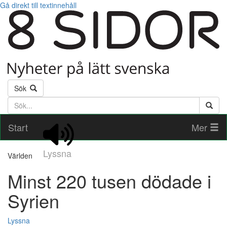
Gå direkt till textinnehåll
Sök
Söktext
Start
Mer
Lyssna
Världen
Minst 220 tusen dödade i
Syrien
Lyssna