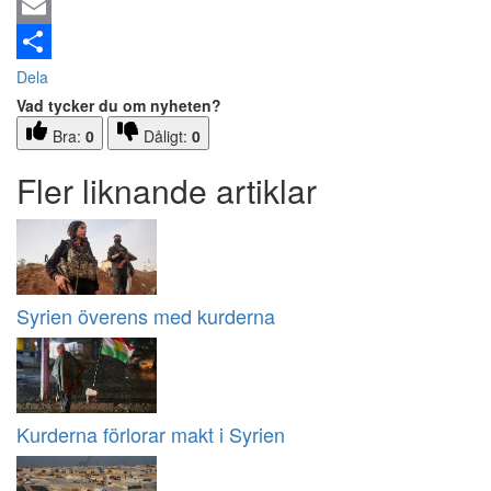
Email
Dela
Vad tycker du om nyheten?
Bra:
0
Dåligt:
0
Fler liknande artiklar
Syrien överens med kurderna
Kurderna förlorar makt i Syrien