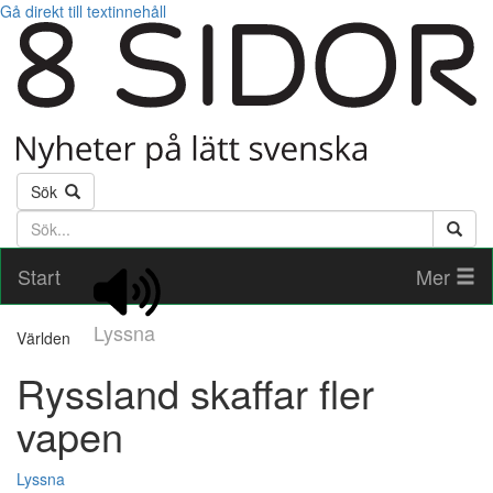
Gå direkt till textinnehåll
Sök
Söktext
Start
Mer
Lyssna
Världen
Ryssland skaffar fler
vapen
Lyssna