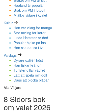
Bråket om VM är slut
Haaland är populär
Bråk om VM i fotboll
Mjällby vidare i kvalet
Kultur
Hon var viktig för många
Stor tävling för körer
Linda Hammar är död
Populär hjälte på bio
Hon ska dansa i tv
Vardags
Dyrare oxfilé i höst
Han fiskar kräftor
Turister gillar vädret
Lätt att spela minigolf
Dags att plocka blåbär
Alla Väljare
8 Sidors bok
om valet 2026