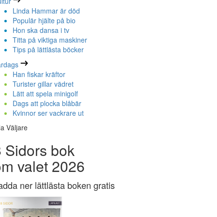
ltur
Linda Hammar är död
Populär hjälte på bio
Hon ska dansa i tv
Titta på viktiga maskiner
Tips på lättlästa böcker
ardags
Han fiskar kräftor
Turister gillar vädret
Lätt att spela minigolf
Dags att plocka blåbär
Kvinnor ser vackrare ut
la Väljare
 Sidors bok
om valet 2026
adda ner lättlästa boken gratis