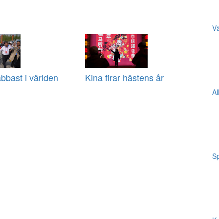
Vä
bbast i världen
Kina firar hästens år
Al
Sp