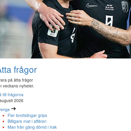
tta frågor
ara på åtta frågor
 veckans nyheter.
 till frågorna
augusti 2026
erige
Fler brottslingar grips
Billigare mat i affären
Man från gäng dömd i Irak