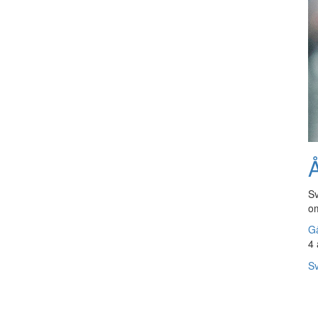
Å
Sv
om
Gå
4 
Sv