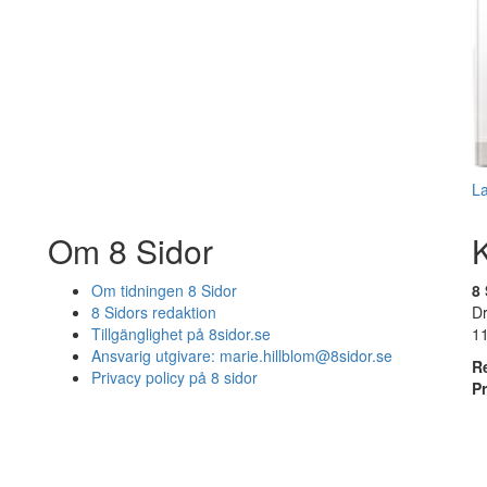
L
Om 8 Sidor
Om tidningen 8 Sidor
8 
8 Sidors redaktion
D
Tillgänglighet på 8sidor.se
1
Ansvarig utgivare:
marie.hillblom@8sidor.se
R
Privacy policy på 8 sidor
P