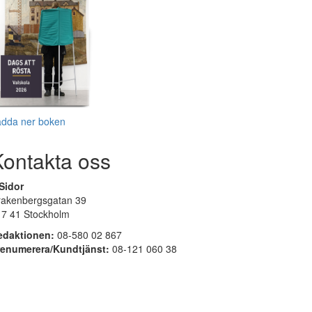
adda ner boken
Kontakta oss
Sidor
rakenbergsgatan 39
17 41 Stockholm
edaktionen:
08-580 02 867
renumerera/Kundtjänst:
08-121 060 38