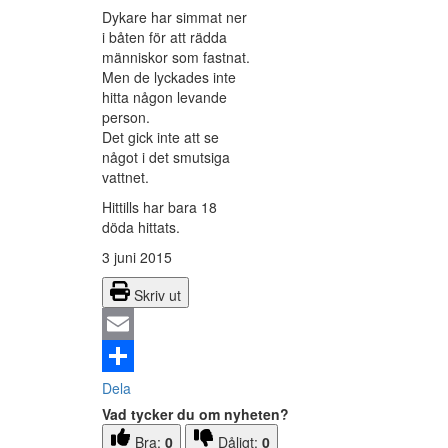
Dykare har simmat ner
i båten för att rädda
människor som fastnat.
Men de lyckades inte
hitta någon levande
person.
Det gick inte att se
något i det smutsiga
vattnet.
Hittills har bara 18
döda hittats.
3 juni 2015
Skriv ut
Email
Dela
Vad tycker du om nyheten?
Bra:
0
Dåligt:
0