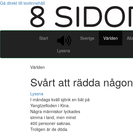
Gå direkt till textinnehåll
Start
Sverige
Världen
All
Lyssna
Världen
Svårt att rädda någon
Lyssna
I måndags kväll sjönk en båt på
Yangtzefloden i Kina.
Några människor lyckades
simma i land, men minst
400 personer saknas.
Troligen är de döda.