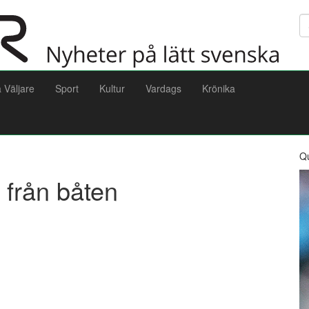
Sö
a Väljare
Sport
Kultur
Vardags
Krönika
Q
 från båten