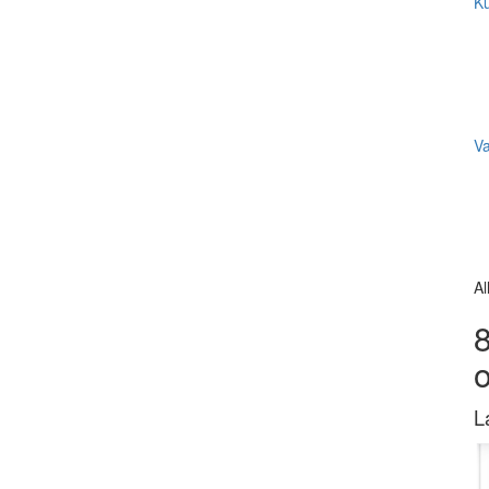
Ku
V
Al
8
L