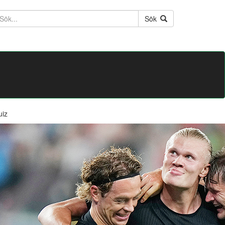
ktext
Sök
uiz