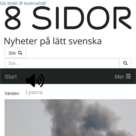
Gå direkt till textinnehåll
Sök
Söktext
Start
Mer
Lyssna
Världen