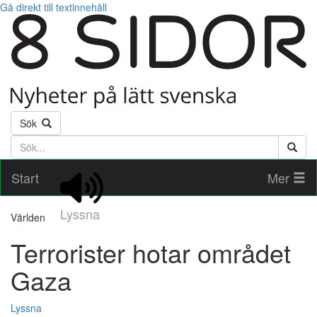
Gå direkt till textinnehåll
Sök
Söktext
Start
Mer
Lyssna
Världen
Terrorister hotar området
Gaza
Lyssna