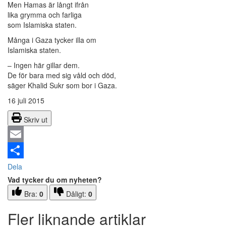
Men Hamas är långt ifrån
lika grymma och farliga
som Islamiska staten.
Många i Gaza tycker illa om
Islamiska staten.
– Ingen här gillar dem.
De för bara med sig våld och död,
säger Khalid Sukr som bor i Gaza.
16 juli 2015
Skriv ut
Email
Dela
Vad tycker du om nyheten?
Bra:
0
Dåligt:
0
Fler liknande artiklar