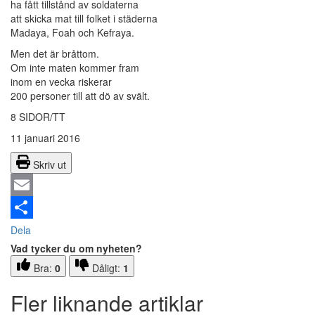
ha fått tillstånd av soldaterna
att skicka mat till folket i städerna
Madaya, Foah och Kefraya.
Men det är bråttom.
Om inte maten kommer fram
inom en vecka riskerar
200 personer till att dö av svält.
8 SIDOR/TT
11 januari 2016
Skriv ut
Email
Dela
Vad tycker du om nyheten?
Bra:
0
Dåligt:
1
Fler liknande artiklar