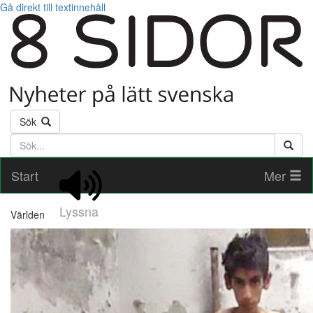
Gå direkt till textinnehåll
Sök
Söktext
Start
Mer
Lyssna
Världen