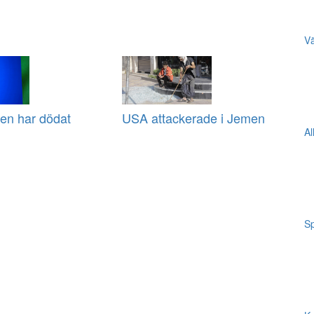
Vä
en har dödat
USA attackerade i Jemen
Al
Sp