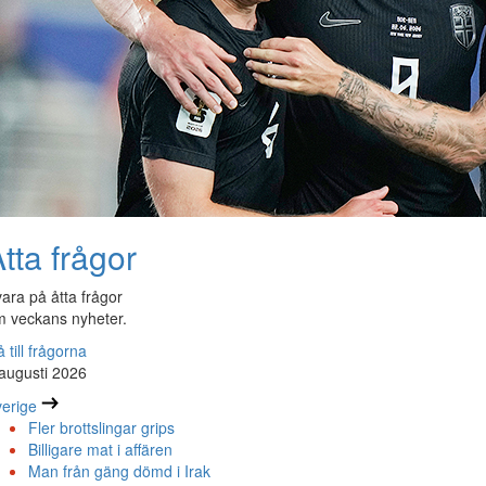
tta frågor
ara på åtta frågor
 veckans nyheter.
 till frågorna
augusti 2026
erige
Fler brottslingar grips
Billigare mat i affären
Man från gäng dömd i Irak