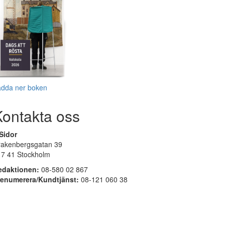
adda ner boken
Kontakta oss
Sidor
rakenbergsgatan 39
17 41 Stockholm
edaktionen:
08-580 02 867
renumerera/Kundtjänst:
08-121 060 38