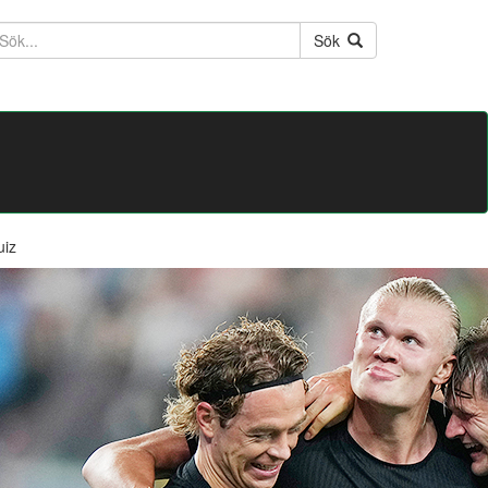
ktext
Sök
uiz