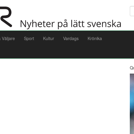
Sö
a Väljare
Sport
Kultur
Vardags
Krönika
Q