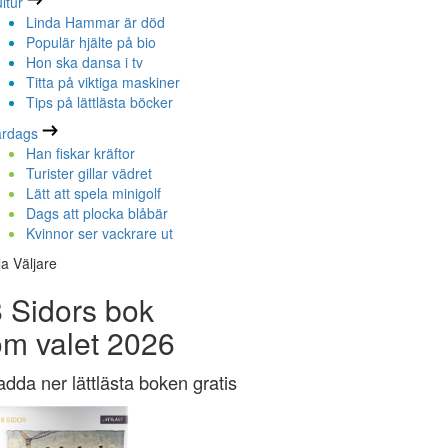
ltur
Linda Hammar är död
Populär hjälte på bio
Hon ska dansa i tv
Titta på viktiga maskiner
Tips på lättlästa böcker
ardags
Han fiskar kräftor
Turister gillar vädret
Lätt att spela minigolf
Dags att plocka blåbär
Kvinnor ser vackrare ut
la Väljare
 Sidors bok
om valet 2026
adda ner lättlästa boken gratis