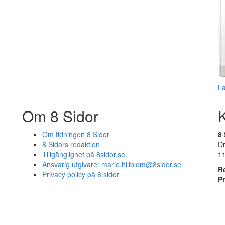
L
Om 8 Sidor
Om tidningen 8 Sidor
8 
8 Sidors redaktion
D
Tillgänglighet på 8sidor.se
1
Ansvarig utgivare:
marie.hillblom@8sidor.se
R
Privacy policy på 8 sidor
P