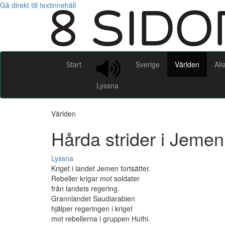
Gå direkt till textinnehåll
Start
Sverige
Världen
All
Lyssna
Världen
Hårda strider i Jemen
Lyssna
Kriget i landet Jemen fortsätter.
Rebeller krigar mot soldater
från landets regering.
Grannlandet Saudiarabien
hjälper regeringen i kriget
mot rebellerna i gruppen Huthi.