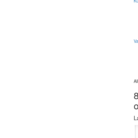
Ku
V
Al
8
L