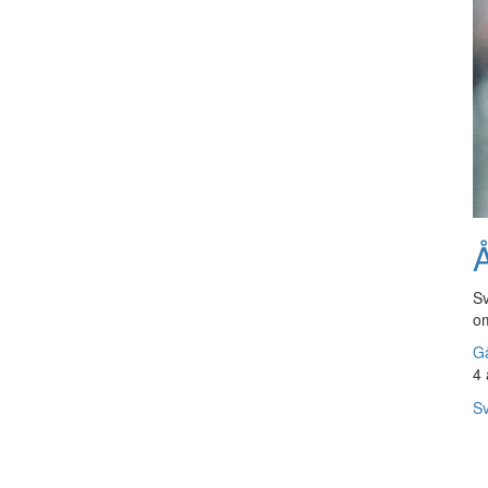
Å
Sv
om
Gå
4 
Sv