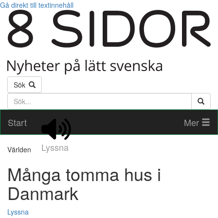
Gå direkt till textinnehåll
Sök
Söktext
Start
Mer
Lyssna
Världen
Många tomma hus i
Danmark
Lyssna