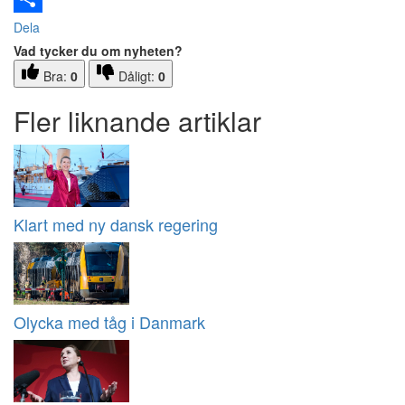
Dela
Vad tycker du om nyheten?
Bra:
0
Dåligt:
0
Fler liknande artiklar
Klart med ny dansk regering
Olycka med tåg i Danmark