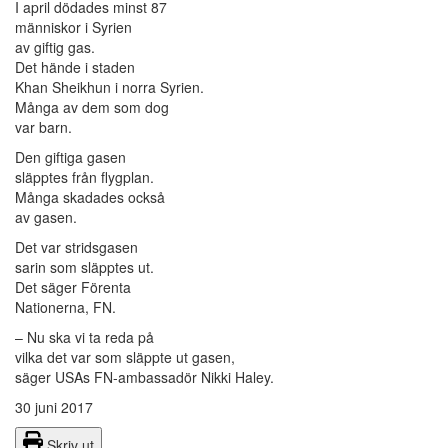
I april dödades minst 87
människor i Syrien
av giftig gas.
Det hände i staden
Khan Sheikhun i norra Syrien.
Många av dem som dog
var barn.
Den giftiga gasen
släpptes från flygplan.
Många skadades också
av gasen.
Det var stridsgasen
sarin som släpptes ut.
Det säger Förenta
Nationerna, FN.
– Nu ska vi ta reda på
vilka det var som släppte ut gasen,
säger USAs FN-ambassadör Nikki Haley.
30 juni 2017
Skriv ut