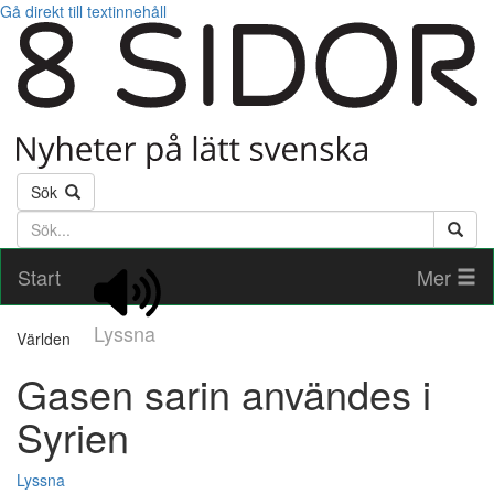
Gå direkt till textinnehåll
Sök
Söktext
Start
Mer
Lyssna
Världen
Gasen sarin användes i
Syrien
Lyssna