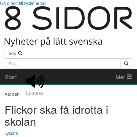
Gå direkt till textinnehåll
Sök
Söktext
Start
Mer
Lyssna
Världen
Flickor ska få idrotta i
skolan
Lyssna