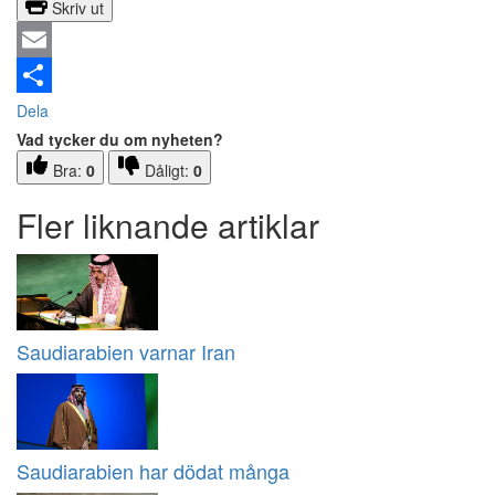
Skriv ut
Email
Dela
Vad tycker du om nyheten?
Bra:
0
Dåligt:
0
Fler liknande artiklar
Saudiarabien varnar Iran
Saudiarabien har dödat många