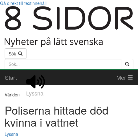
Gå direkt till textinnehåll
Sök
Söktext
Start
Mer
Lyssna
Världen
Poliserna hittade död
kvinna i vattnet
Lyssna