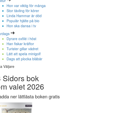
ltur
Hon var viktig för många
Stor tävling för körer
Linda Hammar är död
Populär hjälte på bio
Hon ska dansa i tv
ardags
Dyrare oxfilé i höst
Han fiskar kräftor
Turister gillar vädret
Lätt att spela minigolf
Dags att plocka blåbär
la Väljare
 Sidors bok
om valet 2026
adda ner lättlästa boken gratis