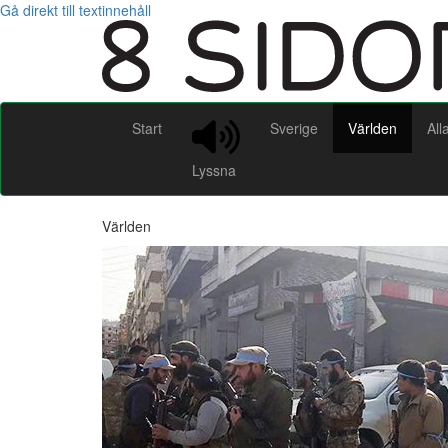
Gå direkt till textinnehåll
Start
Sverige
Världen
All
Lyssna
Världen