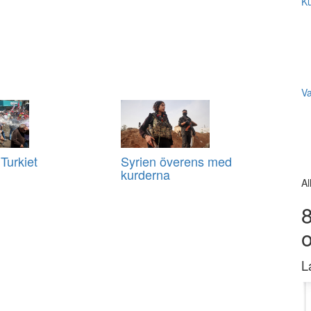
Ku
V
 Turkiet
Syrien överens med
kurderna
Al
8
L