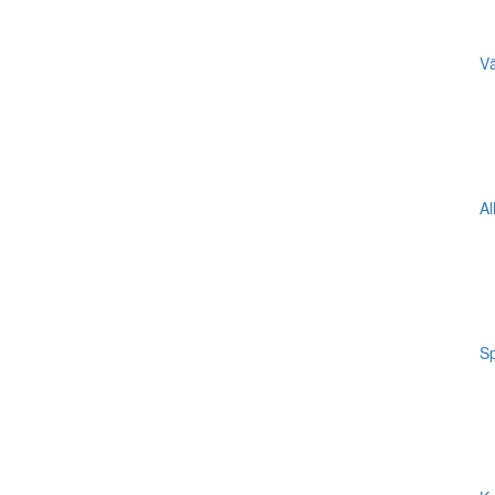
Vä
Al
Sp