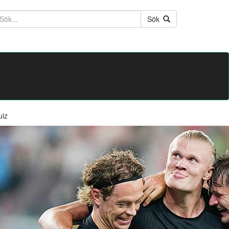
ktext
Sök
uiz