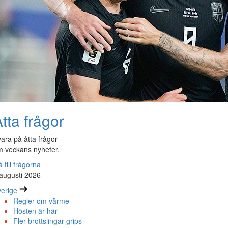
tta frågor
ara på åtta frågor
 veckans nyheter.
 till frågorna
augusti 2026
erige
Regler om värme
Hösten är här
Fler brottslingar grips