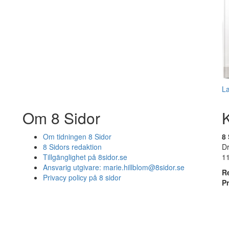
L
Om 8 Sidor
Om tidningen 8 Sidor
8 
8 Sidors redaktion
D
Tillgänglighet på 8sidor.se
1
Ansvarig utgivare:
marie.hillblom@8sidor.se
R
Privacy policy på 8 sidor
P