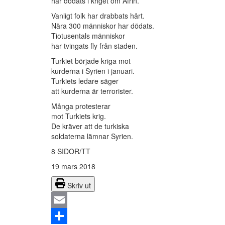
har dödats i kriget om Afrin.
Vanligt folk har drabbats hårt.
Nära 300 människor har dödats.
Tiotusentals människor
har tvingats fly från staden.
Turkiet började kriga mot
kurderna i Syrien i januari.
Turkiets ledare säger
att kurderna är terrorister.
Många protesterar
mot Turkiets krig.
De kräver att de turkiska
soldaterna lämnar Syrien.
8 SIDOR/TT
19 mars 2018
Skriv ut
Email