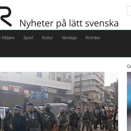
Sö
a Väljare
Sport
Kultur
Vardags
Krönika
Q