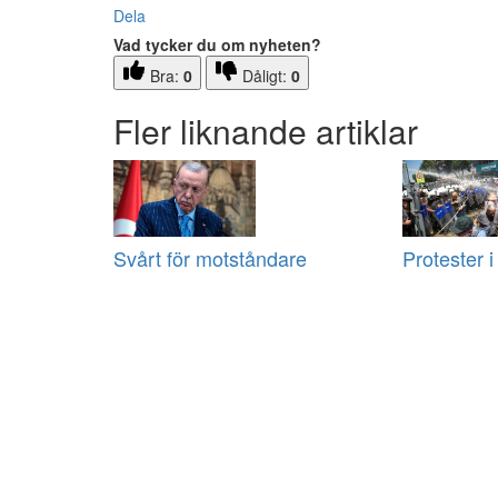
Dela
Vad tycker du om nyheten?
Bra:
0
Dåligt:
0
Fler liknande artiklar
Svårt för motståndare
Protester i