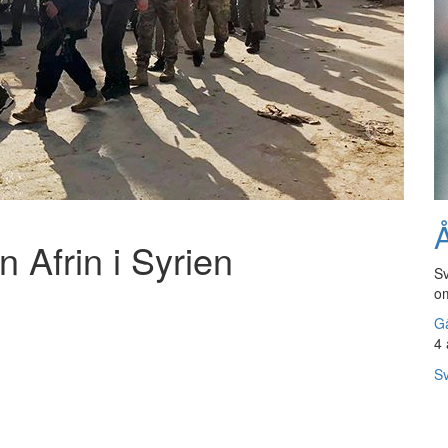
Å
n Afrin i Syrien
Sv
om
Gå
4 
Sv