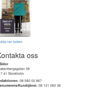
adda ner boken
Kontakta oss
Sidor
rakenbergsgatan 39
17 41 Stockholm
edaktionen:
08-580 02 867
renumerera/Kundtjänst:
08-121 060 38