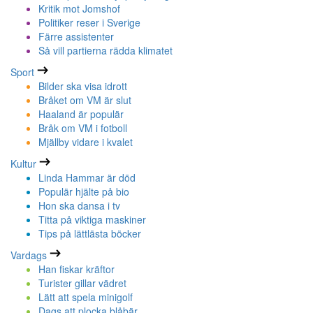
Kritik mot Jomshof
Politiker reser i Sverige
Färre assistenter
Så vill partierna rädda klimatet
Sport
Bilder ska visa idrott
Bråket om VM är slut
Haaland är populär
Bråk om VM i fotboll
Mjällby vidare i kvalet
Kultur
Linda Hammar är död
Populär hjälte på bio
Hon ska dansa i tv
Titta på viktiga maskiner
Tips på lättlästa böcker
Vardags
Han fiskar kräftor
Turister gillar vädret
Lätt att spela minigolf
Dags att plocka blåbär