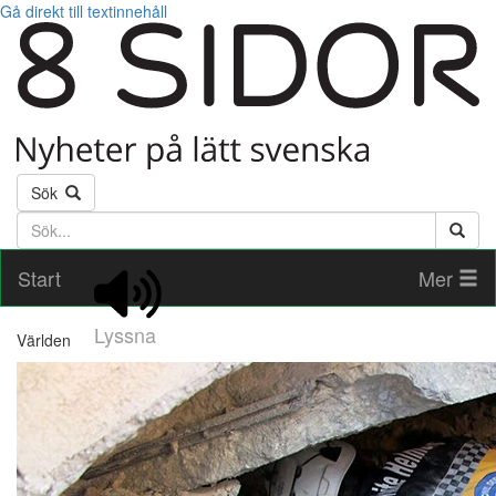
Gå direkt till textinnehåll
Sök
Söktext
Start
Mer
Lyssna
Världen