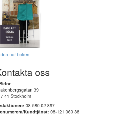
adda ner boken
Kontakta oss
Sidor
rakenbergsgatan 39
17 41 Stockholm
edaktionen:
08-580 02 867
renumerera/Kundtjänst:
08-121 060 38