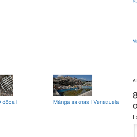
Ku
V
Al
8
 döda i
Många saknas i Venezuela
L