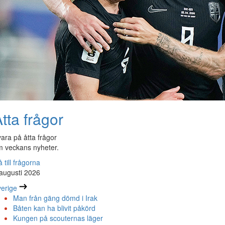
tta frågor
ara på åtta frågor
 veckans nyheter.
 till frågorna
augusti 2026
erige
Man från gäng dömd i Irak
Båten kan ha blivit påkörd
Kungen på scouternas läger