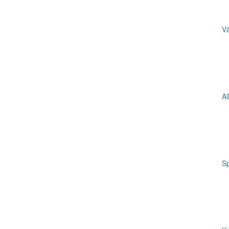
Vä
Al
Sp