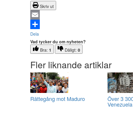
Skriv ut
Email
Dela
Vad tycker du om nyheten?
Bra:
1
Dåligt:
0
Fler liknande artiklar
Rättegång mot Maduro
Över 3 300
Venezuela