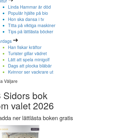
ltur
Linda Hammar är död
Populär hjälte på bio
Hon ska dansa i tv
Titta på viktiga maskiner
Tips på lättlästa böcker
ardags
Han fiskar kräftor
Turister gillar vädret
Lätt att spela minigolf
Dags att plocka blåbär
Kvinnor ser vackrare ut
la Väljare
 Sidors bok
om valet 2026
adda ner lättlästa boken gratis