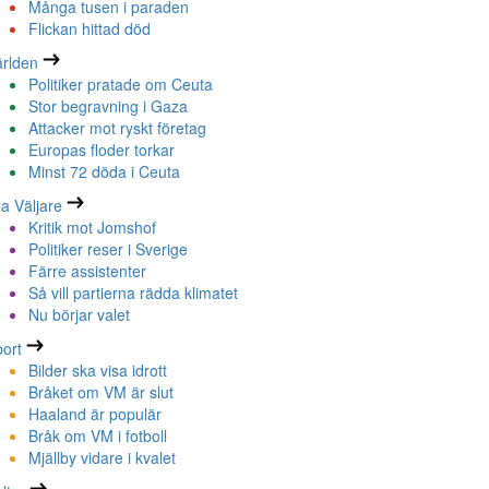
Många tusen i paraden
Flickan hittad död
rlden
Politiker pratade om Ceuta
Stor begravning i Gaza
Attacker mot ryskt företag
Europas floder torkar
Minst 72 döda i Ceuta
la Väljare
Kritik mot Jomshof
Politiker reser i Sverige
Färre assistenter
Så vill partierna rädda klimatet
Nu börjar valet
ort
Bilder ska visa idrott
Bråket om VM är slut
Haaland är populär
Bråk om VM i fotboll
Mjällby vidare i kvalet