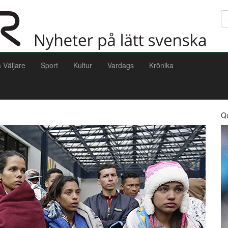
Sö
a Väljare
Sport
Kultur
Vardags
Krönika
Q