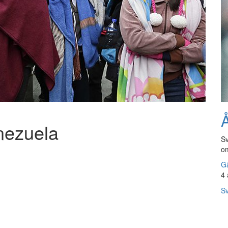
Å
enezuela
Sv
om
Gå
4 
Sv