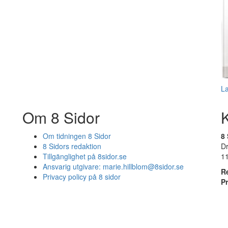
L
Om 8 Sidor
Om tidningen 8 Sidor
8 
8 Sidors redaktion
D
Tillgänglighet på 8sidor.se
1
Ansvarig utgivare:
marie.hillblom@8sidor.se
R
Privacy policy på 8 sidor
P