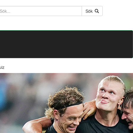
ktext
Sök
uiz