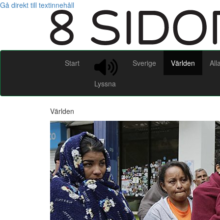
Gå direkt till textinnehåll
Start
Sverige
Världen
All
Lyssna
Världen