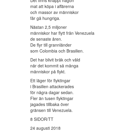
Det finns knappt någon
mat att köpa i affärerna
och massor av människor
får gå hungriga.
Nästan 2,5 miljoner
människor har flytt från Venezuela
de senaste åren.
De flyr till grannländer
som Colombia och Brasilien.
Det har blivit bråk och våld
när det kommit så många
människor på flykt.
Ett läger för flyktingar
i Brasilien attackerades
för några dagar sedan.
Fler än tusen flyktingar
jagades tillbaka över
gränsen till Venezuela.
8 SIDOR/TT
24 augusti 2018