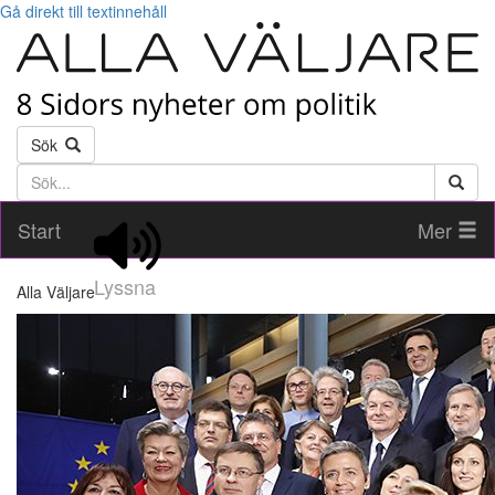
Gå direkt till textinnehåll
Sök
Söktext
Start
Mer
Lyssna
Alla Väljare