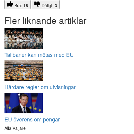
Bra:
18
Dåligt:
3
Fler liknande artiklar
Talibaner kan mötas med EU
Hårdare regler om utvisningar
EU överens om pengar
Alla Väljare