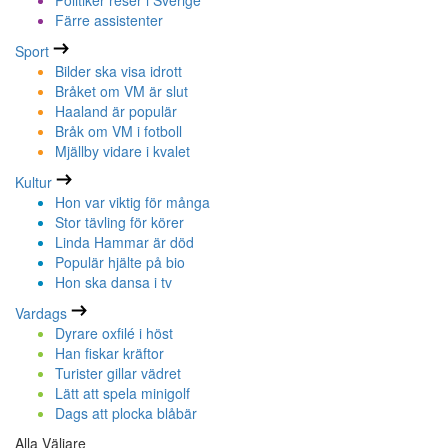
Politiker reser i Sverige
Färre assistenter
Sport
Bilder ska visa idrott
Bråket om VM är slut
Haaland är populär
Bråk om VM i fotboll
Mjällby vidare i kvalet
Kultur
Hon var viktig för många
Stor tävling för körer
Linda Hammar är död
Populär hjälte på bio
Hon ska dansa i tv
Vardags
Dyrare oxfilé i höst
Han fiskar kräftor
Turister gillar vädret
Lätt att spela minigolf
Dags att plocka blåbär
Alla Väljare