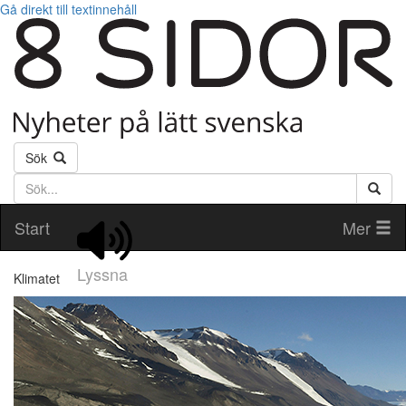
Gå direkt till textinnehåll
Sök
Söktext
Start
Mer
Lyssna
Klimatet