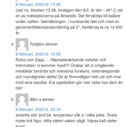
8 februari, 2020 kl. 13:45
Just nu, klockan 13.38, lördagen den 8/2, är det – 40° C vid
en av mätstationerna på Antarktis. Det förväntas bli kallare
under natten. Issmältningen, i nuvarande takt och med en
genomsnittstemperaturökning på 2°, beräknas ta ca 14 000
år.
Torbjörn
skriver:
8 februari, 2020 kl. 16:58
Rufuz och Zapp…. Häpnadsväckande nyheter och
information ni kommer med!!!! Önskar att ni omgående
meddelar berörda och relevanta forskare, vetenskapsmän
och myndigheter detta! De är förmodligen helt ute och irrar
med sina resultat. Era upptäckter gör mer nytta hos dem än
här!
Albrt a
skriver:
8 februari, 2020 kl. 22:10
antarkis stor jord bit. temperatur olik a i olika plats. Greta
myke brå figur, rätta saken saken sägit. håpas kalt väder
snart