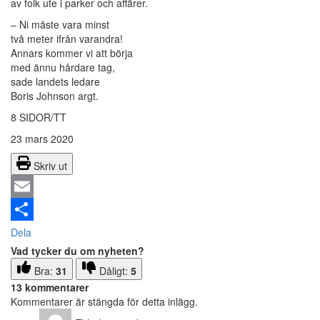
av folk ute i parker och affärer.
– Ni måste vara minst
två meter ifrån varandra!
Annars kommer vi att börja
med ännu hårdare tag,
sade landets ledare
Boris Johnson argt.
8 SIDOR/TT
23 mars 2020
Skriv ut
Email
Dela
Vad tycker du om nyheten?
Bra:
31
Dåligt:
5
13 kommentarer
Kommentarer är stängda för detta inlägg.