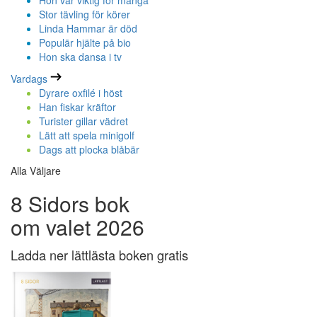
Hon var viktig för många
Stor tävling för körer
Linda Hammar är död
Populär hjälte på bio
Hon ska dansa i tv
Vardags
Dyrare oxfilé i höst
Han fiskar kräftor
Turister gillar vädret
Lätt att spela minigolf
Dags att plocka blåbär
Alla Väljare
8 Sidors bok
om valet 2026
Ladda ner lättlästa boken gratis