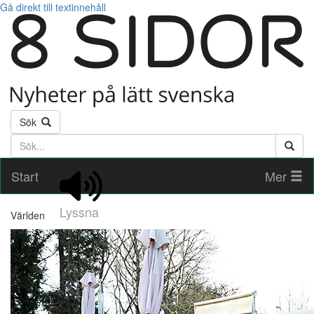
Gå direkt till textinnehåll
Sök
Söktext
Start
Mer
Lyssna
Världen