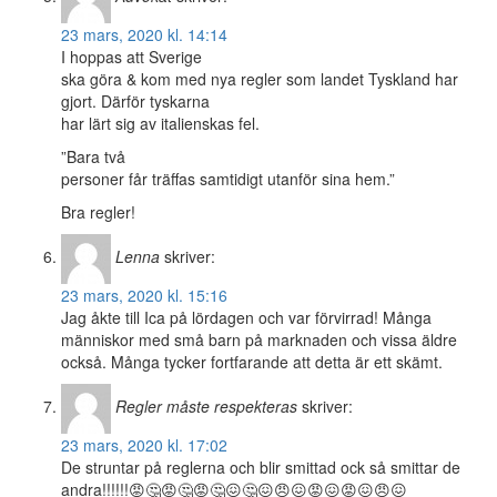
23 mars, 2020 kl. 14:14
I hoppas att Sverige
ska göra & kom med nya regler som landet Tyskland har
gjort. Därför tyskarna
har lärt sig av italienskas fel.
”Bara två
personer får träffas samtidigt utanför sina hem.”
Bra regler!
Lenna
skriver:
23 mars, 2020 kl. 15:16
Jag åkte till Ica på lördagen och var förvirrad! Många
människor med små barn på marknaden och vissa äldre
också. Många tycker fortfarande att detta är ett skämt.
Regler måste respekteras
skriver:
23 mars, 2020 kl. 17:02
De struntar på reglerna och blir smittad ock så smittar de
andra!!!!!!😡🤔😡🤔😡🤔😖🤔😖😠😖😡😖😡😖😠😖