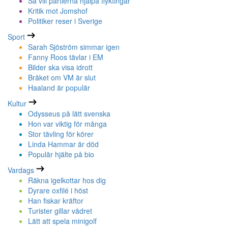
Så vill partierna hjälpa flyktingar
Kritik mot Jomshof
Politiker reser i Sverige
Sport
Sarah Sjöström simmar igen
Fanny Roos tävlar i EM
Bilder ska visa idrott
Bråket om VM är slut
Haaland är populär
Kultur
Odysseus på lätt svenska
Hon var viktig för många
Stor tävling för körer
Linda Hammar är död
Populär hjälte på bio
Vardags
Räkna igelkottar hos dig
Dyrare oxfilé i höst
Han fiskar kräftor
Turister gillar vädret
Lätt att spela minigolf