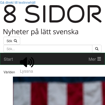
Gå direkt till textinnehåll
Sök
Söktext
Start
Mer
Lyssna
Världen