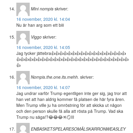
Mini nompis
skriver:
16 november, 2020 kl. 14:04
Nu är han arg som ett biii
Viggo
skriver:
16 november, 2020 kl. 14:05
Jag tycker jättebra👍👍👍👍👍👍👍👍👍👍👍👍👍👍👍👍👍👍
👍👍👍👍👍👍👍👍👍👍👍👍👍👍👍👍👍👍👍👍👍👍👍👍👍👍👍
👍
Nompis.the.one.its.mehh.
skriver:
16 november, 2020 kl. 14:07
Jag undrar varför Trump egentligen inte ger sig, jag tror att
han vet att han aldrig kommer få platsen de här fyra åren.
Men Trump ville ju ha omröstning för att skicka ut någon
och den person skulle få alla att rösta på Trump. Vad ska
Trump nu säga!?😂😂😂🪅🪞⛓
ENBASKETSPELARESOMÄLSKARRONWEASLEY