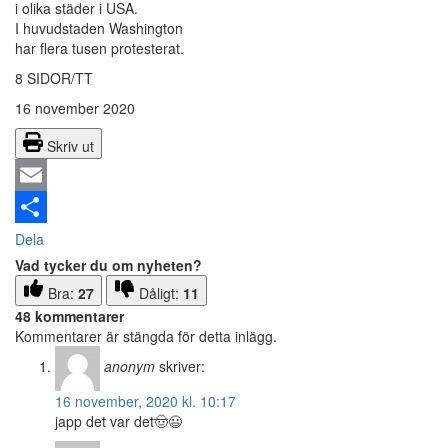
i olika städer i USA.
I huvudstaden Washington
har flera tusen protesterat.
8 SIDOR/TT
16 november 2020
Skriv ut
Email
Dela
Vad tycker du om nyheten?
Bra:
27
Dåligt:
11
48 kommentarer
Kommentarer är stängda för detta inlägg.
anonym
skriver:
16 november, 2020 kl. 10:17
japp det var det🤠😃