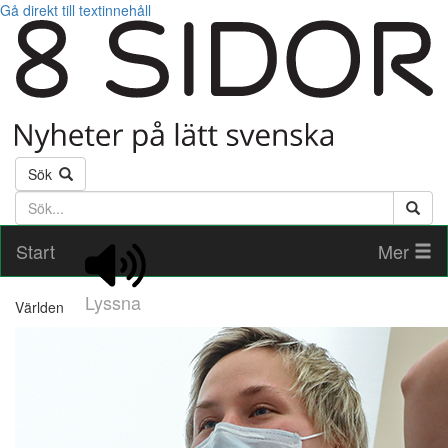
Gå direkt till textinnehåll
Sök
Söktext
Start
Mer
Lyssna
Världen