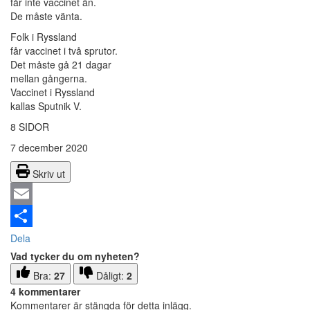
får inte vaccinet än.
De måste vänta.
Folk i Ryssland
får vaccinet i två sprutor.
Det måste gå 21 dagar
mellan gångerna.
Vaccinet i Ryssland
kallas Sputnik V.
8 SIDOR
7 december 2020
Skriv ut
Email
Dela
Vad tycker du om nyheten?
Bra:
27
Dåligt:
2
4 kommentarer
Kommentarer är stängda för detta inlägg.