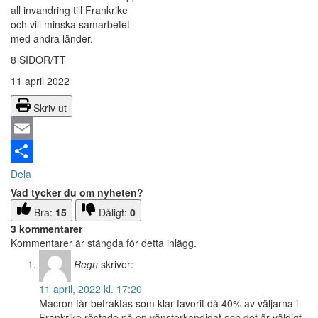
all invandring till Frankrike
och vill minska samarbetet
med andra länder.
8 SIDOR/TT
11 april 2022
Skriv ut
Email
Dela
Vad tycker du om nyheten?
Bra:
15
Dåligt:
0
3 kommentarer
Kommentarer är stängda för detta inlägg.
Regn
skriver:
11 april, 2022 kl. 17:20
Macron får betraktas som klar favorit då 40% av väljarna i
Frankrike röstade på en vänsterkandidat och det är väldigt