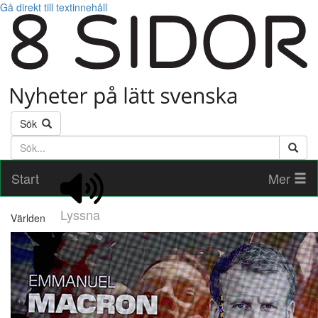
Gå direkt till textinnehåll
Sök
Söktext
Start
Mer
Lyssna
Världen