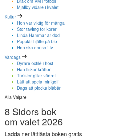
Bråk om VM i fotboll
Mjällby vidare i kvalet
Kultur
Hon var viktig för många
Stor tävling för körer
Linda Hammar är död
Populär hjälte på bio
Hon ska dansa i tv
Vardags
Dyrare oxfilé i höst
Han fiskar kräftor
Turister gillar vädret
Lätt att spela minigolf
Dags att plocka blåbär
Alla Väljare
8 Sidors bok
om valet 2026
Ladda ner lättlästa boken gratis