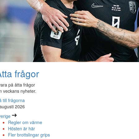
tta frågor
ara på åtta frågor
 veckans nyheter.
 till frågorna
augusti 2026
erige
Regler om värme
Hösten är här
Fler brottslingar grips