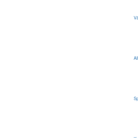
Vä
Al
Sp