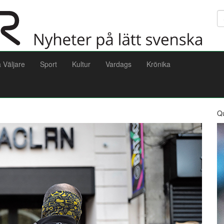
Sö
a Väljare
Sport
Kultur
Vardags
Krönika
Q