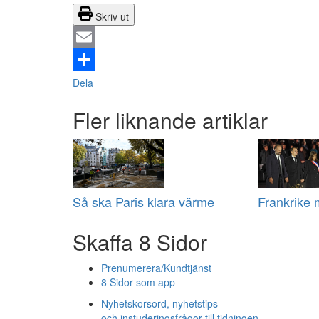
Skriv ut
Email
Dela
Fler liknande artiklar
Så ska Paris klara värme
Frankrike 
Skaffa 8 Sidor
Prenumerera/Kundtjänst
8 Sidor som app
Nyhetskorsord, nyhetstips
och instuderingsfrågor till tidningen