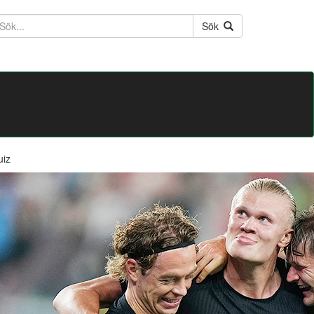
ktext
Sök
uiz