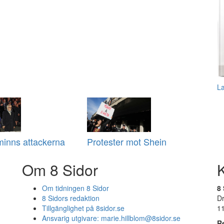
L
minns attackerna
Protester mot Shein
Om 8 Sidor
Om tidningen 8 Sidor
8 
8 Sidors redaktion
D
Tillgänglighet på 8sidor.se
1
Ansvarig utgivare:
marie.hillblom@8sidor.se
R