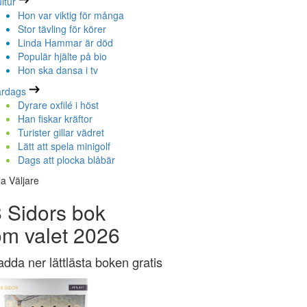
ltur
Hon var viktig för många
Stor tävling för körer
Linda Hammar är död
Populär hjälte på bio
Hon ska dansa i tv
ardags
Dyrare oxfilé i höst
Han fiskar kräftor
Turister gillar vädret
Lätt att spela minigolf
Dags att plocka blåbär
la Väljare
 Sidors bok
om valet 2026
adda ner lättlästa boken gratis