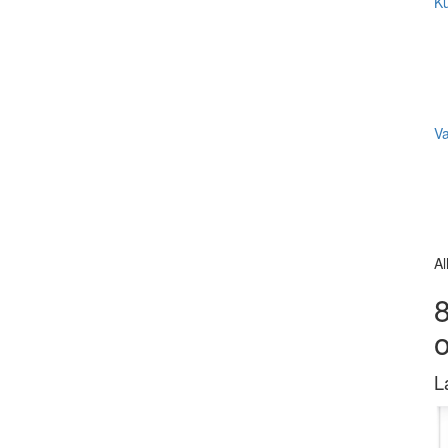
Ku
V
Al
8
L