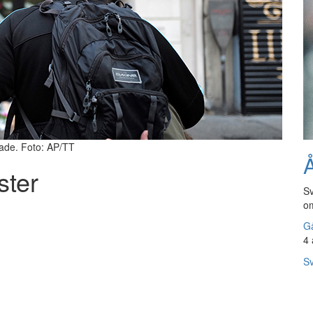
dade. Foto: AP/TT
Å
ster
Sv
om
Gå
4 
Sv