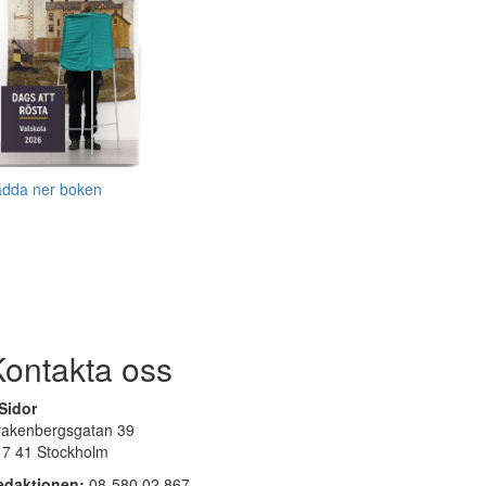
adda ner boken
Kontakta oss
Sidor
rakenbergsgatan 39
17 41 Stockholm
edaktionen:
08-580 02 867