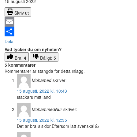
15 augusti 2022
Skriv ut
Email
Dela
Vad tycker du om nyheten?
Bra:
4
Dåligt:
5
5 kommentarer
Kommentarer är stängda för detta inlägg.
Mohamed
skriver:
15 augusti, 2022 kl. 10:43
stackars mitt land
MohammedNur
skriver:
15 augusti, 2022 kl. 12:35
Det är bra 8 sidor.Eftersom lätt svenska!👍