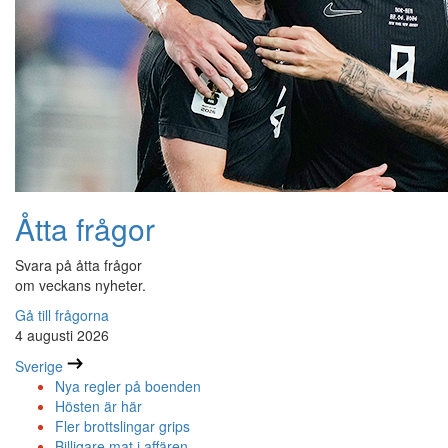
Åtta frågor
Svara på åtta frågor
om veckans nyheter.
Gå till frågorna
4 augusti 2026
Sverige
Nya regler på boenden
Hösten är här
Fler brottslingar grips
Billigare mat i affären