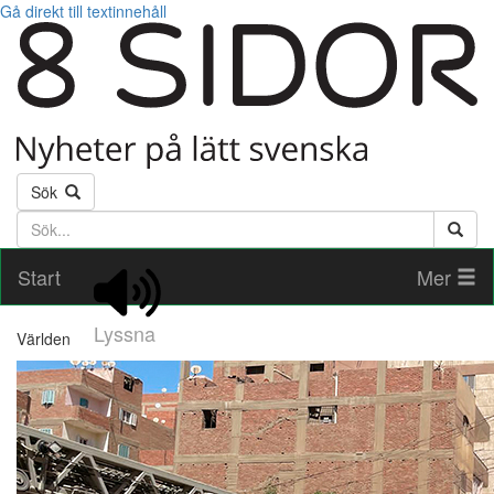
Gå direkt till textinnehåll
Sök
Söktext
Start
Mer
Lyssna
Världen