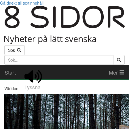
Gå direkt till textinnehåll
Sök
Söktext
Start
Mer
Lyssna
Världen